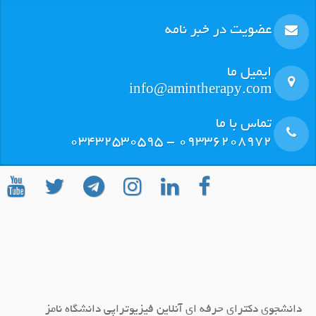
عضویت در خبر نامه
ایمیل ما
info@amintherapy.com
تماس با ما
٠٩٣٣٦٢٠٨٩٧٢ - ٠٣٤٣٢٥٣٠٥٩٥
دانشجوی دکترای حرفه ای آنلاین فیزیوتراپی دانشگاه نامز