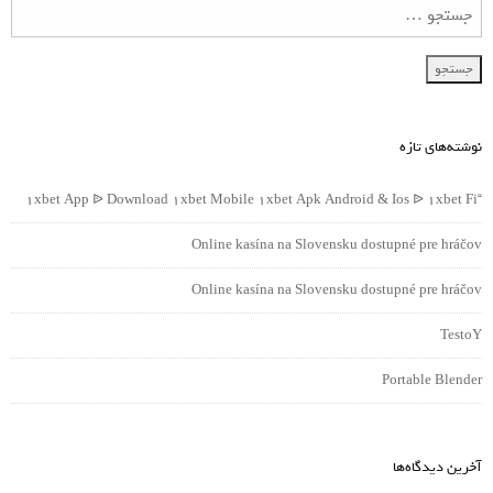
نوشته‌های تازه
“1xbet App ᐉ Download 1xbet Mobile 1xbet Apk Android & Ios ᐉ 1xbet Fi
Online kasína na Slovensku dostupné pre hráčov
Online kasína na Slovensku dostupné pre hráčov
TestoY
Portable Blender
آخرین دیدگاه‌ها