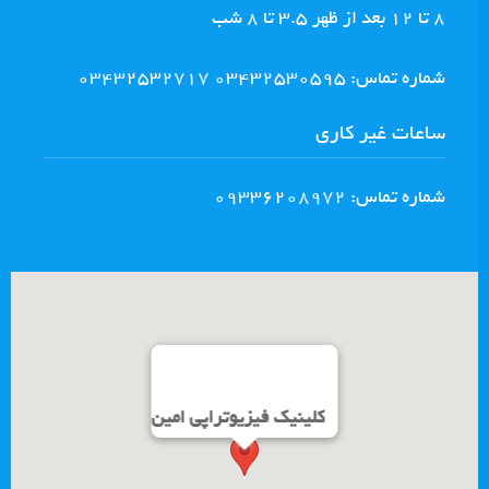
8 تا ١٢ بعد از ظهر ٣.٥ تا ٨ شب
شماره تماس: 03432530595 03432532717
ساعات غیر کاری
شماره تماس: 09336208972
کلینیک فیزیوتراپی امین