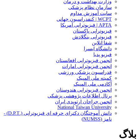
وزارت بهداشت و درمان
سازمان نظام پزشکی
سایت آموزش مداوم
WCPT | کنفدراسیون جهانی
APTA | فیزیوتراپی آمریکا
فیزیوتراپی پاکستان
فیزیوتراپی بنگلادش
شفا انلاین
دانشگاه ایسرا
فیزیو پدیا
انجمن فیزیوتراپی افغانستان
انجمن فیزیوتراپی امارات
فدراسیون پزشکی ورزشی
کمیته ملی المپیک
آکادمی ملی المپیک
انجمن فیزیوتراپی هندوستان
پرتال اطلاعات پژوهشی پزشکی
انجمن جراحان ارتوپدی ایران
National Taiwan University
دانش آموختگان دکترای حرفه ای فیزیوتراپی (.D.P.T) -
نامز (NUMSS)
بلاگ