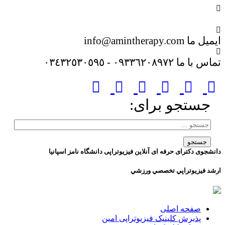
عضویت در خبر نامه
ایمیل ما
info@amintherapy.com
تماس با ما
٠٩٣٣٦٢٠٨٩٧٢ - ٠٣٤٣٢٥٣٠٥٩٥
جستجو برای:
دانشجوی دکترای حرفه ای آنلاین فیزیوتراپی دانشگاه نامز اسپانیا
ارشد فيزيوتراپي تخصصي ورزشي
صفحه اصلی
پذیرش کلینیک فیزیوتراپی امین