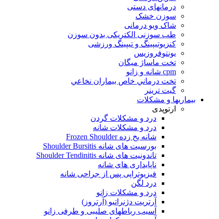
درمانهای دستی
سوزن خشک
شاک ویو درمانی
طب سوزنی الکتریکی بدون سوزن
کنزیوتیپینگ و تیپینگ ورزشی
یونتوفروزیس
تخت ماساژ ميگان
cpm شانه و زانو
تخت درماني خاص بيماران نخاعي
گیت ترینر
بیماریها و مشکلات
ارتوپدی
درد و مشکلات گردن
درد و مشکلات شانه
شانه یخ زده Frozen Shoulder
بورسیت های شانه Shoulder Bursitis
تاندونیت های شانه Shoulder Tendinitis
ناپایداری های شانه
فیزیوتراپی پس از جراحی شانه
درد لگن
درد و مشکلات زانو
آرتریت دژنراتیو (آرتروز)
آسیب رباطهای صلیبی و طرفی زانو