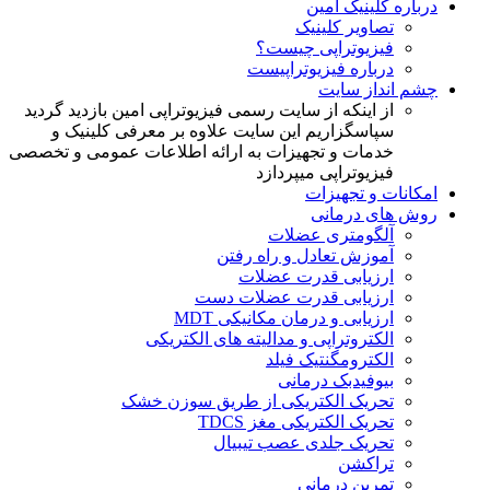
درباره کلینیک امین
تصاویر کلینیک
فیزی‍وتراپی چیست؟
درباره فیزیوتراپیست
چشم انداز سایت
از اینکه از سایت رسمی فیزیوتراپی امین بازدید گردید
سپاسگزاریم این سایت علاوه بر معرفی کلینیک و
خدمات و تجهیزات به ارائه اطلاعات عمومی و تخصصی
فیزیوتراپی میپردازد
امکانات و تجهیزات
روش های درمانی
آلگومتری عضلات
آموزش تعادل و راه رفتن
ارزیابی قدرت عضلات
ارزیابی قدرت عضلات دست
ارزیابی و درمان مکانیکی MDT
الکتروتراپی و مدالیته های الکتریکی
الکترومگنتیک فیلد
بیوفیدبک درمانی
تحریک الکتریکی از طریق سوزن خشک
تحریک الکتریکی مغز TDCS
تحریک جلدی عصب تیبیال
تراکشن
تمرین درمانی