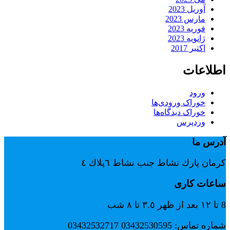
آوریل 2023
مارس 2023
فوریه 2023
ژانویه 2023
اکتبر 2017
اطلاعات
ورود
خوراک ورودی‌ها
خوراک دیدگاه‌ها
وردپرس
آدرس ما
كرمان پارك نشاط جنب نشاط ٦پلاك ٤
ساعات کاری
8 تا ١٢ بعد از ظهر ٣.٥ تا ٨ شب
شماره تماس: 03432530595 03432532717