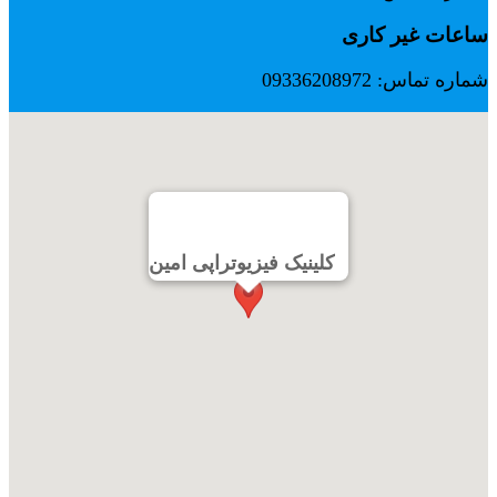
ساعات غیر کاری
شماره تماس: 09336208972
کلینیک فیزیوتراپی امین