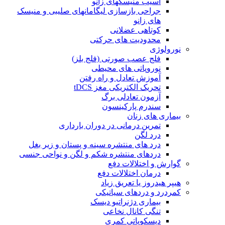
آسیب منیسکهای زانو
جراحی بازسازی لیگامانهای صلیبی و منیسک
های زانو
کوتاهی عضلانی
محدودیت های حرکتی
نورولوژی
فلج عصب صورتی (فلج بلز)
نوروپاتی های محیطی
آموزش تعادل و راه رفتن
تحریک الکتریکی مغز tDCS
آزمون تعادلی برگ
سندرم پارکینسون
بیماری های زنان
تمرین درمانی در دوران بارداری
درد لگن
درد های منتشره سینه و پستان و زیر بغل
دردهای منتشره شکم و لگن و نواحی جنسی
گوارش و اختلالات دفع
درمان اختلالات دفع
هیپر هیدروز یا تعریق زیاد
کمردرد و دردهای سیاتیکی
بیماری دژنراتیو دیسک
تنگی کانال نخاعی
دیسکوپاتی کمری