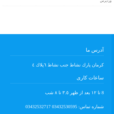
وردپرس
آدرس ما
كرمان پارك نشاط جنب نشاط ٦پلاك ٤
ساعات کاری
8 تا ١٢ بعد از ظهر ٣.٥ تا ٨ شب
شماره تماس: 03432530595 03432532717