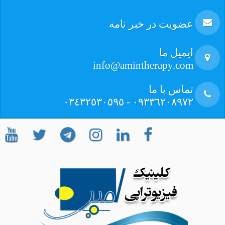
عضویت در خبر نامه
ایمیل ما
info@amintherapy.com
تماس با ما
٠٩٣٣٦٢٠٨٩٧٢ - ٠٣٤٣٢٥٣٠٥٩٥