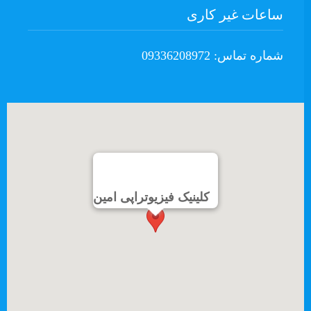
ساعات غیر کاری
شماره تماس: 09336208972
کلینیک فیزیوتراپی امین