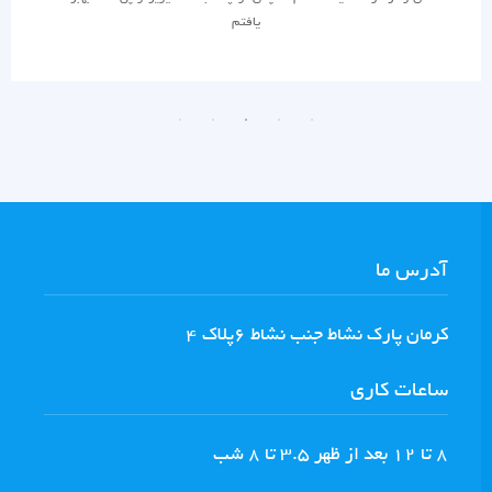
یافتم
آدرس ما
كرمان پارك نشاط جنب نشاط ٦پلاك ٤
ساعات کاری
8 تا ١٢ بعد از ظهر ٣.٥ تا ٨ شب