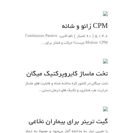
CPM زانو و شانه
4.8 / 5 ( 60 امتیاز ) نام لاتین: Continuous Passive
Motion ‌‌ CPM چیست؟ حرکت و فشار برای...
تخت ماساژ کایروپرکتیک میگان
تخت میگان در کشور کره ساخته شده و قابلیت های ماساژ
حرارت، طب فشاری، و تکنیک های درمان دستی...
گیت ترینر برای بیماران نخاعی
با تعیین نیاز به مداخله آغاز می‌شود و معمولا به ایجاد