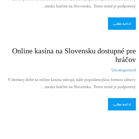
medzi hráčmi na Slovensku. Tento trend je podporený...
ادامه مطلب
Online kasína na Slovensku dostupné pre
hráčov
Uncategorized
V dnešnej dobe sa online kasína stávajú stále populárnejšíou formou zábavy
medzi hráčmi na Slovensku. Tento trend je podporený...
ادامه مطلب