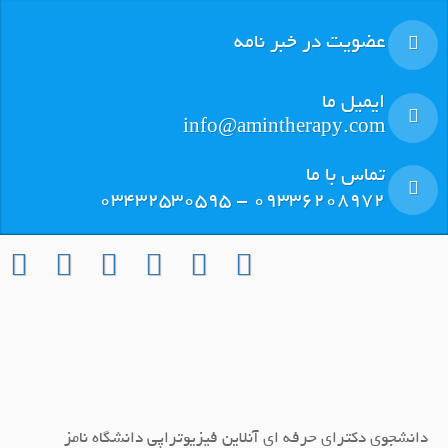
عضویت در خبر نامه
ایمیل ما
info@amintherapy.com
تماس با ما
٠٩٣٣٦٢٠٨٩٧٢ - ٠٣٤٣٢٥٣٠٥٩٥
دانشجوی دکترای حرفه ای آنلاین فیزیوتراپی دانشگاه نامز