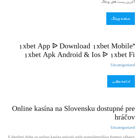
آخرین پست های وبلاگ
صفحه وبلاگ
“1xbet App ᐉ Download 1xbet Mobile
1xbet Apk Android & Ios ᐉ 1xbet Fi
Uncategorized
ادامه مطلب
Online kasína na Slovensku dostupné pre
hráčov
Uncategorized
V dnešnej dobe sa online kasína stávajú stále populárnejšíou formou zábavy