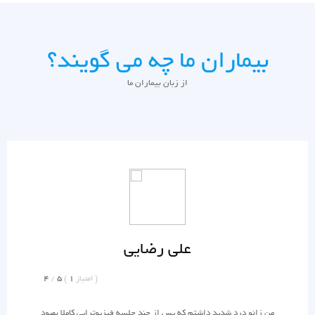
بیماران ما چه می گویند؟
از زبان بیماران ما
علی رضایی
)
امتیاز
1
(
5
/
4
من زانو درد شدید داشتم که پس از چند جلسه فیزیوتراپی کاملا بهبود