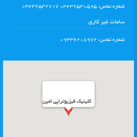
شماره تماس: 03432530595 03432532717
ساعات غیر کاری
شماره تماس: 09336208972
کلینیک فیزیوتراپی امین