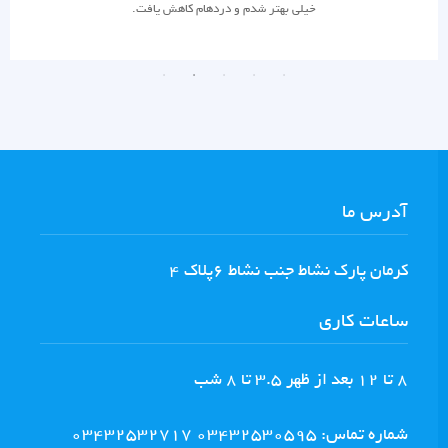
خیلی بهتر شدم و دردهام کاهش یافت.
آدرس ما
كرمان پارك نشاط جنب نشاط ٦پلاك ٤
ساعات کاری
8 تا ١٢ بعد از ظهر ٣.٥ تا ٨ شب
شماره تماس: 03432530595 03432532717