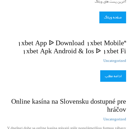
آخرین پست های وبلاگ
صفحه وبلاگ
“1xbet App ᐉ Download 1xbet Mobile
1xbet Apk Android & Ios ᐉ 1xbet Fi
Uncategorized
ادامه مطلب
Online kasína na Slovensku dostupné pre
hráčov
Uncategorized
V dnešnej dobe sa online kasína stávajú stále populárnejšíou formou zábavy