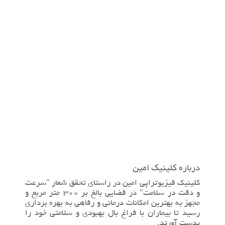
درباره کلینیک امین
کلینیک فیزیوتراپی امین در راستای تحقق شعار "سرعت
و دقت در سلامت" در فضایی بالغ بر 300 متر مربع و
مجهز به بهترین امکانات درمانی و رفاهی به بهره برداری
رسید تا بیماران با فراغ بال بهبودی و سلامتی خود را
بدست آورند.