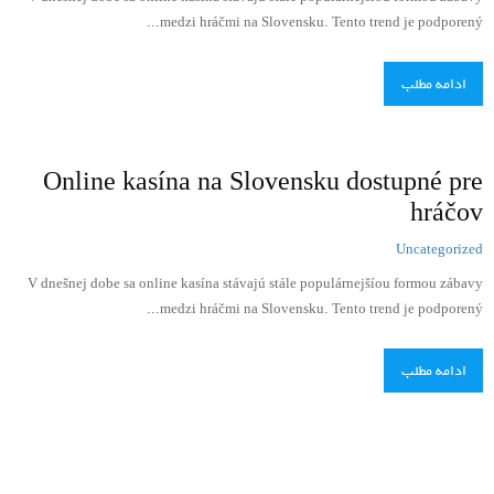
medzi hráčmi na Slovensku. Tento trend je podporený...
ادامه مطلب
Online kasína na Slovensku dostupné pre
hráčov
Uncategorized
V dnešnej dobe sa online kasína stávajú stále populárnejšíou formou zábavy
medzi hráčmi na Slovensku. Tento trend je podporený...
ادامه مطلب