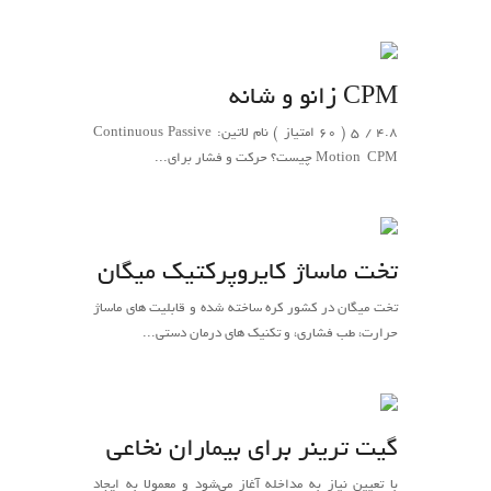
CPM زانو و شانه
4.8 / 5 ( 60 امتیاز ) نام لاتین: Continuous Passive
Motion ‌‌ CPM چیست؟ حرکت و فشار برای...
تخت ماساژ کایروپرکتیک میگان
تخت میگان در کشور کره ساخته شده و قابلیت های ماساژ
حرارت، طب فشاری، و تکنیک های درمان دستی...
گیت ترینر برای بیماران نخاعی
با تعیین نیاز به مداخله آغاز می‌شود و معمولا به ایجاد