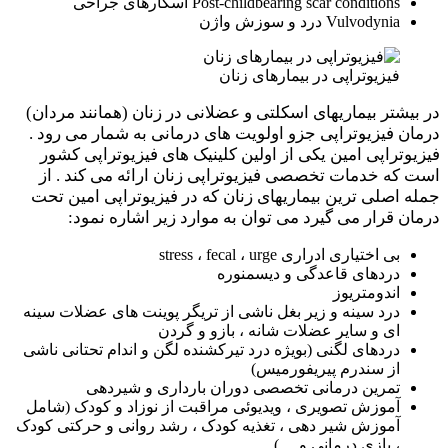
Post-childbearing scar conditions اسکارهای جراحی
Vulvodynia درد و سوزش واژن
فیزیوتراپی در بیمارهای زنان
در بیشتر بیماریهای اسکلتی و عضلانی در زنان (همانند مردان)
درمان فیزیوتراپی جزو اولویت های درمانی به شمار می رود .
فیزیوتراپی امین یکی از اولین کلینیک های فیزیوتراپی کشور
است که خدمات تخصصی فیزیوتراپی زنان ارائه می کند . از
جمله اصلی ترین بیماریهای زنان که در فیزیوتراپی امین تحت
درمان قرار می گیرد می توان به موارد زیر اشاره نمود:
بی اختیاری ادراری stress ، fecal ، urge
دردهای قاعدگی و دیسمنوره
اندومتریوز
درد سینه و زیر بغل ناشی از تریگر پوینت های عضلات سینه
ای و سایر عضلات شانه ، بازو و گردن
دردهای لگنی (بویژه درد تیرکشنده لگن و اندام تحتانی ناشی
از سندرم پیریفورمیس)
تمرین درمانی تخصصی دوران بارداری و شیردهی
آموزش تصویری ، ویدیوئی مراقبت از نوزاد و کودک (شامل
آموزش شیر دهی ، تغذیه کودک ، رشد روانی و حرکتی کودک
، بازی درمانی و …)