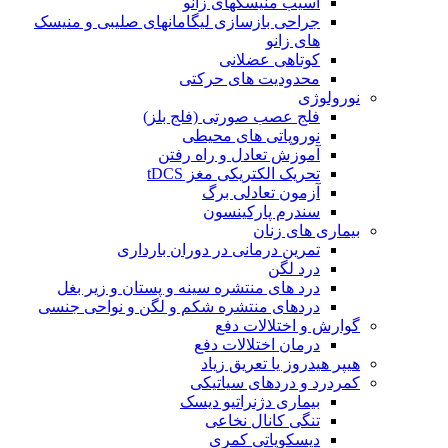
آسیب منیسکهای زانو
جراحی بازسازی لیگامانهای صلیبی و منیسک
های زانو
کوتاهی عضلانی
محدودیت های حرکتی
نورولوژی
فلج عصب صورتی (فلج بلز)
نوروپاتی های محیطی
آموزش تعادل و راه رفتن
تحریک الکتریکی مغز tDCS
آزمون تعادلی برگ
سندرم پارکینسون
بیماری های زنان
تمرین درمانی در دوران بارداری
درد لگن
درد های منتشره سینه و پستان و زیر بغل
دردهای منتشره شکم و لگن و نواحی جنسی
گوارش و اختلالات دفع
درمان اختلالات دفع
هیپر هیدروز یا تعریق زیاد
کمردرد و دردهای سیاتیکی
بیماری دژنراتیو دیسک
تنگی کانال نخاعی
دیسکوپاتی کمری