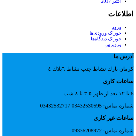
اکتبر 2017
اطلاعات
ورود
خوراک ورودی‌ها
خوراک دیدگاه‌ها
وردپرس
آدرس ما
كرمان پارك نشاط جنب نشاط ٦پلاك ٤
ساعات کاری
8 تا ١٢ بعد از ظهر ٣.٥ تا ٨ شب
شماره تماس: 03432530595 03432532717
ساعات غیر کاری
شماره تماس: 09336208972