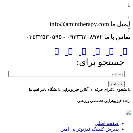
عضویت در خبر نامه
ایمیل ما
info@amintherapy.com
تماس با ما
٠٩٣٣٦٢٠٨٩٧٢ - ٠٣٤٣٢٥٣٠٥٩٥
جستجو برای:
دانشجوی دکترای حرفه ای آنلاین فیزیوتراپی دانشگاه نامز اسپانیا
ارشد فيزيوتراپي تخصصي ورزشي
صفحه اصلی
پذیرش کلینیک فیزیوتراپی امین