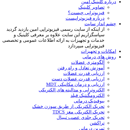
درباره کلینیک امین
تصاویر کلینیک
فیزی‍وتراپی چیست؟
درباره فیزیوتراپیست
چشم انداز سایت
از اینکه از سایت رسمی فیزیوتراپی امین بازدید گردید
سپاسگزاریم این سایت علاوه بر معرفی کلینیک و
خدمات و تجهیزات به ارائه اطلاعات عمومی و تخصصی
فیزیوتراپی میپردازد
امکانات و تجهیزات
روش های درمانی
آلگومتری عضلات
آموزش تعادل و راه رفتن
ارزیابی قدرت عضلات
ارزیابی قدرت عضلات دست
ارزیابی و درمان مکانیکی MDT
الکتروتراپی و مدالیته های الکتریکی
الکترومگنتیک فیلد
بیوفیدبک درمانی
تحریک الکتریکی از طریق سوزن خشک
تحریک الکتریکی مغز TDCS
تحریک جلدی عصب تیبیال
تراکشن
تمرین درمانی