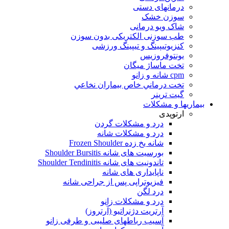
درمانهای دستی
سوزن خشک
شاک ویو درمانی
طب سوزنی الکتریکی بدون سوزن
کنزیوتیپینگ و تیپینگ ورزشی
یونتوفروزیس
تخت ماساژ ميگان
cpm شانه و زانو
تخت درماني خاص بيماران نخاعي
گیت ترینر
بیماریها و مشکلات
ارتوپدی
درد و مشکلات گردن
درد و مشکلات شانه
شانه یخ زده Frozen Shoulder
بورسیت های شانه Shoulder Bursitis
تاندونیت های شانه Shoulder Tendinitis
ناپایداری های شانه
فیزیوتراپی پس از جراحی شانه
درد لگن
درد و مشکلات زانو
آرتریت دژنراتیو (آرتروز)
آسیب رباطهای صلیبی و طرفی زانو