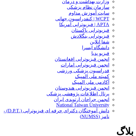
وزارت بهداشت و درمان
سازمان نظام پزشکی
سایت آموزش مداوم
WCPT | کنفدراسیون جهانی
APTA | فیزیوتراپی آمریکا
فیزیوتراپی پاکستان
فیزیوتراپی بنگلادش
شفا انلاین
دانشگاه ایسرا
فیزیو پدیا
انجمن فیزیوتراپی افغانستان
انجمن فیزیوتراپی امارات
فدراسیون پزشکی ورزشی
کمیته ملی المپیک
آکادمی ملی المپیک
انجمن فیزیوتراپی هندوستان
پرتال اطلاعات پژوهشی پزشکی
انجمن جراحان ارتوپدی ایران
National Taiwan University
دانش آموختگان دکترای حرفه ای فیزیوتراپی (.D.P.T) -
نامز (NUMSS)
بلاگ